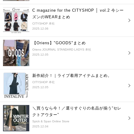
C magazine for the CITYSHOP │ vol.2 今シー
ズンのWEARまとめ
CITYSHOP 本社
2025.12.06
【Oriens】"GOODS"まとめ
Oriens JOURNAL STANDARD LADYS 本社
2025.12.05
新作紹介！｜ライブ着用アイテムまとめ。
CITYSHOP 本社
2025.12.05
＼買うなら今！／選りすぐりの名品が揃う“セレ
クトアウター”
Spick & Span Online Store
2025.12.04