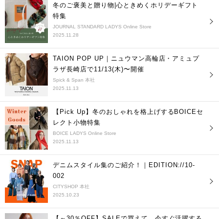
冬のご褒美と贈り物|心ときめくホリデーギフト
特集
JOURNAL STANDARD LADYS Online Store
2025.11.28
TAION POP UP｜ニュウマン高輪店・アミュプ
ラザ長崎店で11/13(木)〜開催
Spick & Span 本社
2025.11.13
【Pick Up】冬のおしゃれを格上げするBOICEセ
レクト小物特集
BOICE LADYS Online Store
2025.11.13
デニムスタイル集のご紹介！｜EDITION://10-
002
CITYSHOP 本社
2025.10.23
【～30％OFF】SALEで買えて、今すぐ活躍する