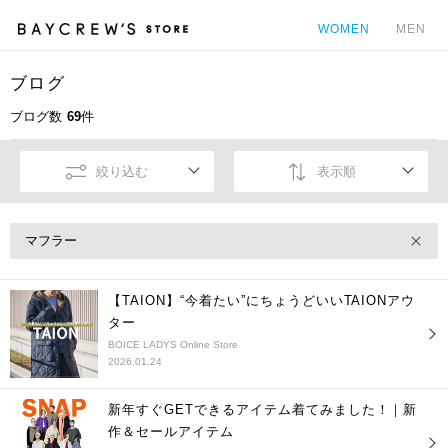
WOMEN
MEN
ブログ
カ
ブログ数
69
件
絞り込む
表示順
マフラー
【TAION】“今着たい”にちょうどいいTAIONアウ
ター
BOICE LADYS Online Store
2026.01.24
新年すぐGETできるアイテム着てみました！｜新
作＆セールアイテム