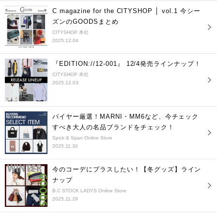
C magazine for the CITYSHOP │ vol.1 今シー
ズンのGOODSまとめ
CITYSHOP 本社
2025.12.04
『EDITION://12-001』 12/4発売ラインナップ！
CITYSHOP 本社
2025.12.03
バイヤー厳選！MARNI・MM6など、今チェック
すべき大人の名品ブランドをチェック！
Spick & Span Online Store
2025.11.30
今のコーデにプラスしたい！【冬グッズ】ライン
ナップ
B.C STOCK LADYS Online Store
2025.11.29