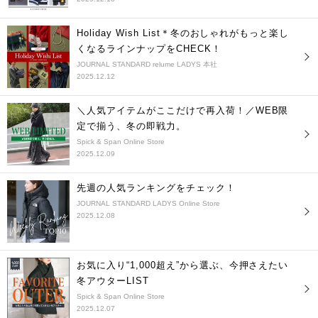
Holiday Wish List＊冬のおしゃれがもっと楽し
くなるラインナップをCHECK！
JOURNAL STANDARD relume LADYS 本社
2025.12.12
＼人気アイテムがここだけで再入荷！／WEB限
定で揃う、冬の即戦力。
Spick & Span Online Store
2025.12.09
先週の人気ランキングをチェック！
JOURNAL STANDARD LADYS Online Store
2025.12.08
お気に入り“1,000超え”から選ぶ、今押さえたい
冬アウターLIST
Spick & Span Online Store
2025.12.07