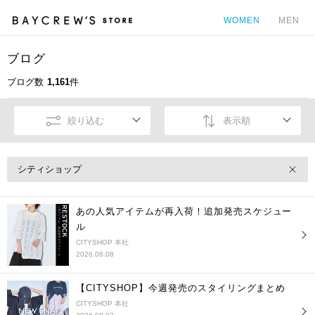
WOMEN
MEN
ブログ
カ
ブログ数
1,161
件
絞り込む
表示順
シティショップ
あの人気アイテムが再入荷！追加発売スケジュー
ル
CITYSHOP 本社
2026.08.08
【CITYSHOP】今週発売のスタイリングまとめ
CITYSHOP 本社