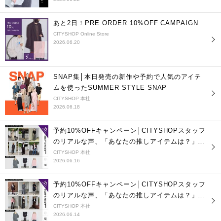
あと2日！PRE ORDER 10%OFF CAMPAIGN
CITYSHOP Online Store
2026.06.20
SNAP集│本日発売の新作や予約で人気のアイテ
ムを使ったSUMMER STYLE SNAP
CITYSHOP 本社
2026.06.18
予約10%OFFキャンペーン│CITYSHOPスタッフ
のリアルな声、「あなたの推しアイテムは？」
vol.2
CITYSHOP 本社
2026.06.16
予約10%OFFキャンペーン│CITYSHOPスタッフ
のリアルな声、「あなたの推しアイテムは？」
vol.1
CITYSHOP 本社
2026.06.14