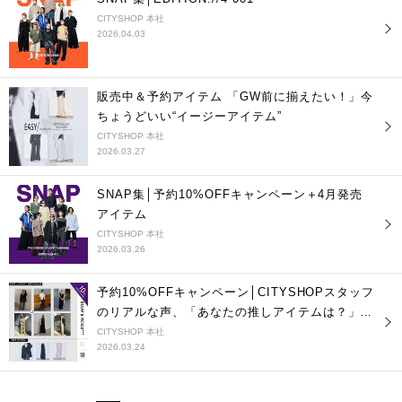
CITYSHOP 本社
2026.04.03
販売中＆予約アイテム 「GW前に揃えたい！」今
ちょうどいい“イージーアイテム”
CITYSHOP 本社
2026.03.27
SNAP集│予約10%OFFキャンペーン＋4月発売
アイテム
CITYSHOP 本社
2026.03.26
予約10%OFFキャンペーン│CITYSHOPスタッフ
のリアルな声、「あなたの推しアイテムは？」
vol.２
CITYSHOP 本社
2026.03.24