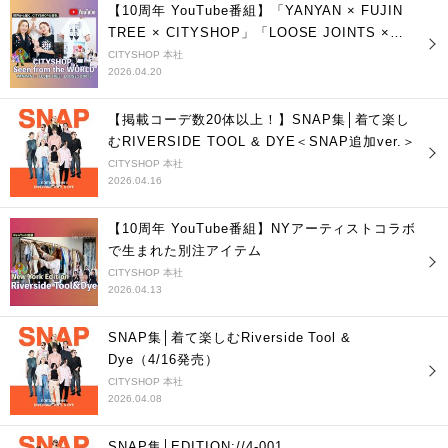
【10周年 YouTube番組】「YANYAN × FUJIN
TREE × CITYSHOP」「LOOSE JOINTS ×
CITYSHOP」
CITYSHOP 本社
2026.04.20
【掲載コーデ数20体以上！】SNAP集│着て楽し
むRIVERSIDE TOOL & DYE＜SNAP追加ver.＞
CITYSHOP 本社
2026.04.16
【10周年 YouTube番組】NYアーティストコラボ
で生まれた別注アイテム
CITYSHOP 本社
2026.04.13
SNAP集│着て楽しむRiverside Tool &
Dye（4/16発売）
CITYSHOP 本社
2026.04.08
SNAP集│EDITION://4-001