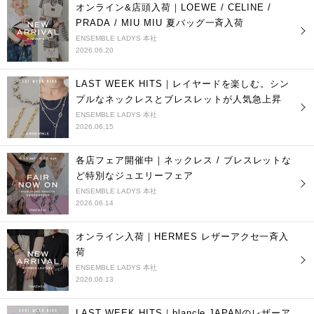
オンライン&店頭入荷｜LOEWE / CELINE /
PRADA / MIU MIU 夏バッグ一斉入荷
ENSEMBLE LADYS 本社
2026.06.20
LAST WEEK HITS｜レイヤードを楽しむ。シン
プルなネックレスとブレスレットが人気急上昇
ENSEMBLE LADYS 本社
2026.06.15
各店フェア開催中｜ネックレス / ブレスレットな
ど特別なジュエリーフェア
ENSEMBLE LADYS 本社
2026.06.14
オンライン入荷｜HERMES レザーアクセ一斉入
荷
ENSEMBLE LADYS 本社
2026.06.13
LAST WEEK HITS｜blancle JAPANのレザーア