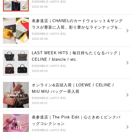
ENSEMBLE LADYS 本社
2026.08.09
表参道店｜CHANELのカードウォレット＆サング
ラスが豊富に入荷。彩り豊かなラインナップをご
紹介。
ENSEMBLE LADYS 本社
2026.08.08
LAST WEEK HITS｜毎日持ちたくなるバッグ｜
CELINE / blancle / etc.
ENSEMBLE LADYS 本社
2026.08.03
オンライン&店頭入荷｜LOEWE / CELINE /
MIU MIU バッグ一斉入荷
ENSEMBLE LADYS 本社
2026.08.01
表参道店｜The Pink Edit｜心ときめくピンクバ
ッグコレクション
ENSEMBLE LADYS 本社