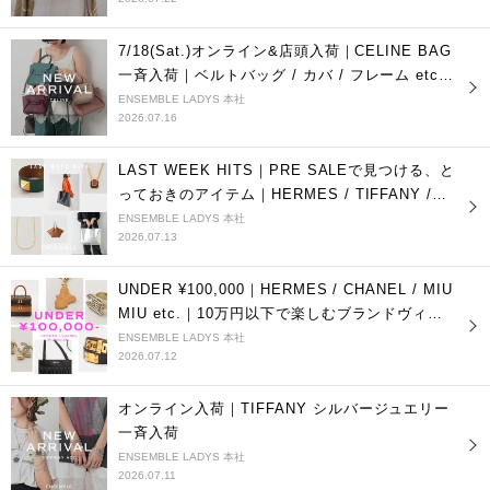
7/18(Sat.)オンライン&店頭入荷｜CELINE BAG
一斉入荷｜ベルトバッグ / カバ / フレーム etc.
フィービー期モデル多数
ENSEMBLE LADYS 本社
2026.07.16
LAST WEEK HITS｜PRE SALEで見つける、と
っておきのアイテム｜HERMES / TIFFANY /
blancle etc.
ENSEMBLE LADYS 本社
2026.07.13
UNDER ¥100,000｜HERMES / CHANEL / MIU
MIU etc.｜10万円以下で楽しむブランドヴィン
テージ
ENSEMBLE LADYS 本社
2026.07.12
オンライン入荷｜TIFFANY シルバージュエリー
一斉入荷
ENSEMBLE LADYS 本社
2026.07.11