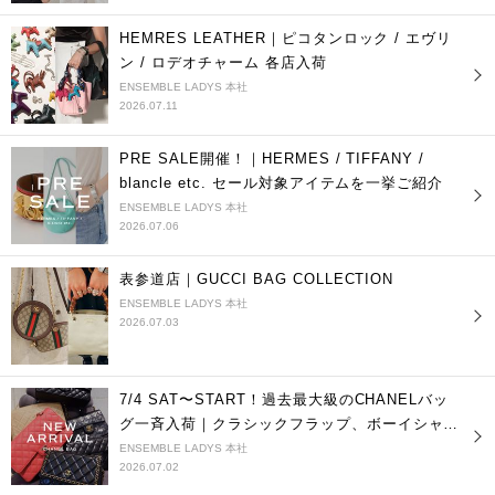
HEMRES LEATHER｜ピコタンロック / エヴリ
ン / ロデオチャーム 各店入荷
ENSEMBLE LADYS 本社
2026.07.11
PRE SALE開催！｜HERMES / TIFFANY /
blancle etc. セール対象アイテムを一挙ご紹介
ENSEMBLE LADYS 本社
2026.07.06
表参道店｜GUCCI BAG COLLECTION
ENSEMBLE LADYS 本社
2026.07.03
7/4 SAT〜START！過去最大級のCHANELバッ
グ一斉入荷｜クラシックフラップ、ボーイシャネ
ルetc. 10点超入荷
ENSEMBLE LADYS 本社
2026.07.02