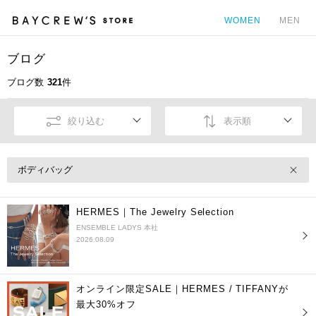
WOMEN
MEN
ブログ
カ
ブログ数
321
件
絞り込む
表示順
ボディバッグ
HERMES｜The Jewelry Selection
ENSEMBLE LADYS 本社
2026.08.09
オンライン限定SALE｜HERMES / TIFFANYが
最大30%オフ