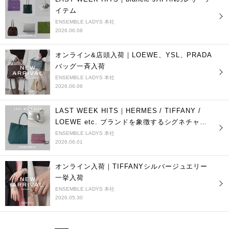
イテム
ENSEMBLE LADYS 本社
2026.06.08
オンライン&店頭入荷｜LOEWE、YSL、PRADA
バッグ一斉入荷
ENSEMBLE LADYS 本社
2026.06.06
LAST WEEK HITS｜HERMES / TIFFANY /
LOEWE etc. ブランドを象徴するシグネチャー
アイテム
ENSEMBLE LADYS 本社
2026.06.01
オンライン入荷｜TIFFANYシルバージュエリー
一挙入荷
ENSEMBLE LADYS 本社
2026.05.30