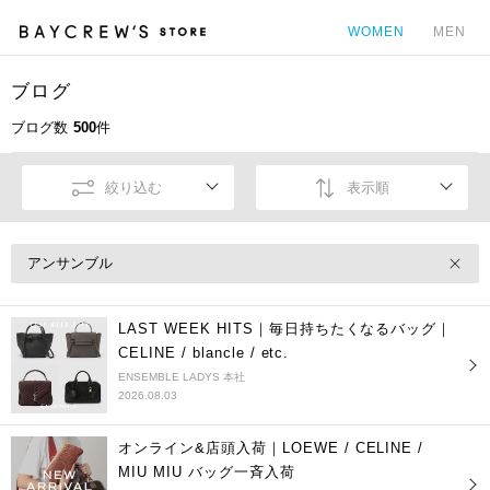
WOMEN
MEN
ブログ
カ
ブログ数
500
件
絞り込む
表示順
アンサンブル
LAST WEEK HITS｜毎日持ちたくなるバッグ｜
CELINE / blancle / etc.
ENSEMBLE LADYS 本社
2026.08.03
オンライン&店頭入荷｜LOEWE / CELINE /
MIU MIU バッグ一斉入荷