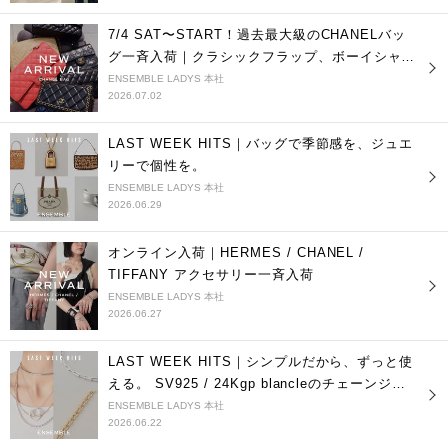
7/4 SAT〜START！過去最大級のCHANELバッ
グ一斉入荷｜クラシックフラップ、ボーイシャネ
ルetc. 10点超入荷
ENSEMBLE LADYS 本社
2026.07.02
LAST WEEK HITS｜バッグで季節感を、ジュエ
リーで個性を。
ENSEMBLE LADYS 本社
2026.06.29
オンライン入荷｜HERMES / CHANEL /
TIFFANY アクセサリー一斉入荷
ENSEMBLE LADYS 本社
2026.06.27
LAST WEEK HITS｜シンプルだから、ずっと使
える。 SV925 / 24Kgp blancleのチェーンジュ
エリー ｜一部アイテムセール中
ENSEMBLE LADYS 本社
2026.06.22