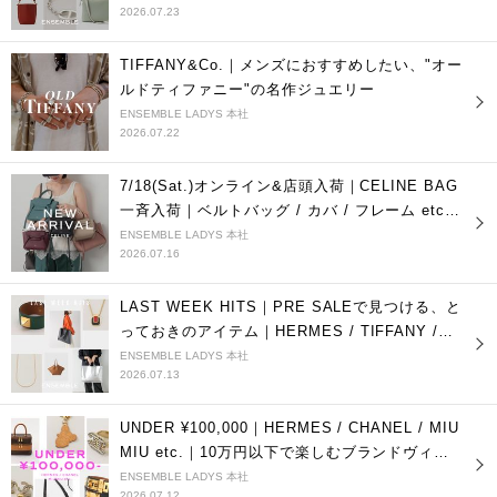
2026.07.23
TIFFANY&Co.｜メンズにおすすめしたい、"オー
ルドティファニー"の名作ジュエリー
ENSEMBLE LADYS 本社
2026.07.22
7/18(Sat.)オンライン&店頭入荷｜CELINE BAG
一斉入荷｜ベルトバッグ / カバ / フレーム etc.
フィービー期モデル多数
ENSEMBLE LADYS 本社
2026.07.16
LAST WEEK HITS｜PRE SALEで見つける、と
っておきのアイテム｜HERMES / TIFFANY /
blancle etc.
ENSEMBLE LADYS 本社
2026.07.13
UNDER ¥100,000｜HERMES / CHANEL / MIU
MIU etc.｜10万円以下で楽しむブランドヴィン
テージ
ENSEMBLE LADYS 本社
2026.07.12