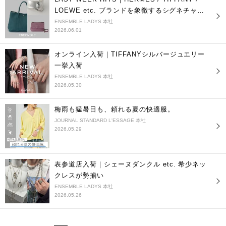
LOEWE etc. ブランドを象徴するシグネチャー
アイテム
ENSEMBLE LADYS 本社
2026.06.01
オンライン入荷｜TIFFANYシルバージュエリー
一挙入荷
ENSEMBLE LADYS 本社
2026.05.30
梅雨も猛暑日も、頼れる夏の快適服。
JOURNAL STANDARD L'ESSAGE 本社
2026.05.29
表参道店入荷｜シェーヌダンクル etc. 希少ネッ
クレスが勢揃い
ENSEMBLE LADYS 本社
2026.05.26