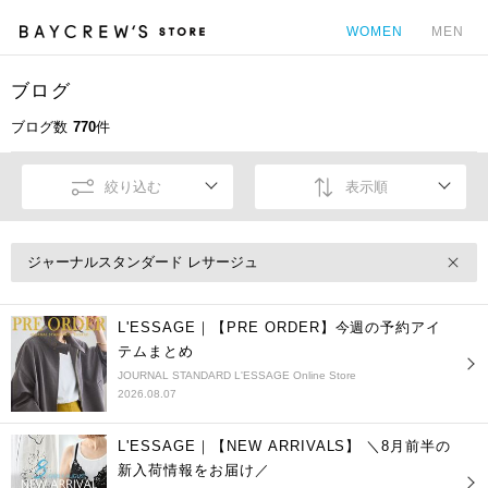
WOMEN
MEN
ブログ
カ
ブログ数
770
件
絞り込む
表示順
ジャーナルスタンダード レサージュ
L'ESSAGE｜【PRE ORDER】今週の予約アイ
テムまとめ
JOURNAL STANDARD L'ESSAGE Online Store
2026.08.07
L'ESSAGE｜【NEW ARRIVALS】 ＼8月前半の
新入荷情報をお届け／