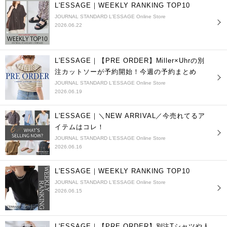
L'ESSAGE｜WEEKLY RANKING TOP10
JOURNAL STANDARD L'ESSAGE Online Store
2026.06.22
L'ESSAGE｜【PRE ORDER】Miller×Uhrの別
注カットソーが予約開始！今週の予約まとめ
JOURNAL STANDARD L'ESSAGE Online Store
2026.06.19
L'ESSAGE｜＼NEW ARRIVAL／今売れてるア
イテムはコレ！
JOURNAL STANDARD L'ESSAGE Online Store
2026.06.16
L'ESSAGE｜WEEKLY RANKING TOP10
JOURNAL STANDARD L'ESSAGE Online Store
2026.06.15
L'ESSAGE｜【PRE ORDER】別注Tシャツや人