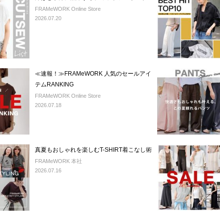
FRAMeWORK Online Store
2026.07.20
≪速報！≫FRAMeWORK 人気のセールアイ
テムRANKING
FRAMeWORK Online Store
2026.07.18
真夏もおしゃれを楽しむT-SHIRT着こなし術
FRAMeWORK 本社
2026.07.16