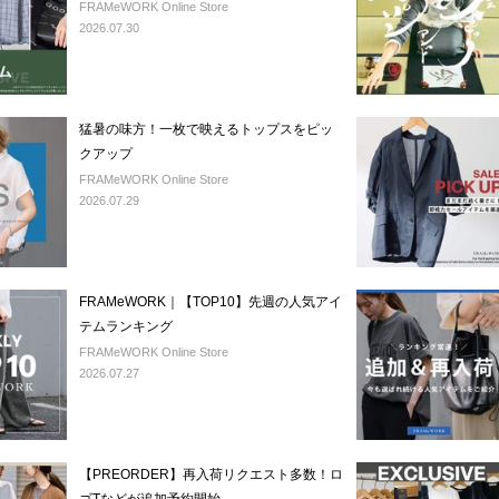
FRAMeWORK Online Store
2026.07.30
猛暑の味方！一枚で映えるトップスをピッ
クアップ
FRAMeWORK Online Store
2026.07.29
FRAMeWORK｜【TOP10】先週の人気アイ
テムランキング
FRAMeWORK Online Store
2026.07.27
【PREORDER】再入荷リクエスト多数！ロ