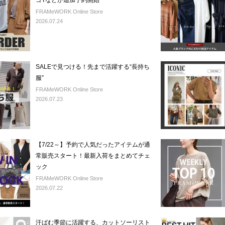
ゴTなどが追加予約開始
FRAMeWORK Online Store
2026.07.24
SALEで見つける！先まで活躍する“長持ち
服”
FRAMeWORK Online Store
2026.07.23
【7/22～】予約で人気だったアイテムが通
常販売スタート！最新入荷をまとめてチェ
ック
FRAMeWORK Online Store
2026.07.22
汗ばむ季節に活躍する、カットソーリスト