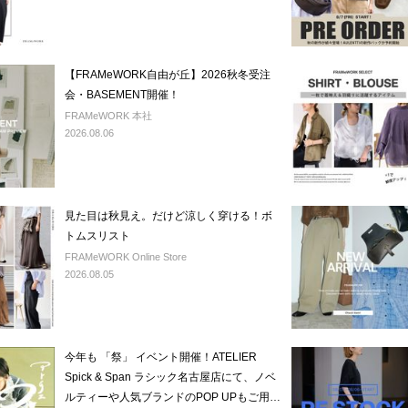
【FRAMeWORK自由が丘】2026秋冬受注
会・BASEMENT開催！
FRAMeWORK 本社
2026.08.06
見た目は秋見え。だけど涼しく穿ける！ボ
トムスリスト
FRAMeWORK Online Store
2026.08.05
今年も 「祭」 イベント開催！ATELIER
Spick & Span ラシック名古屋店にて、ノベ
ルティーや人気ブランドのPOP UPもご用