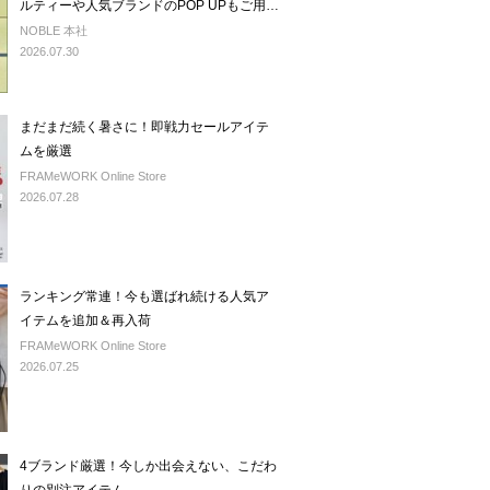
ルティーや人気ブランドのPOP UPもご用
意。
NOBLE 本社
2026.07.30
まだまだ続く暑さに！即戦力セールアイテ
ムを厳選
FRAMeWORK Online Store
2026.07.28
ランキング常連！今も選ばれ続ける人気ア
イテムを追加＆再入荷
FRAMeWORK Online Store
2026.07.25
4ブランド厳選！今しか出会えない、こだわ