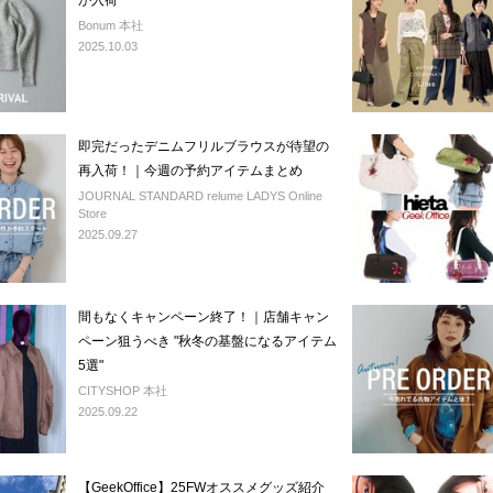
が入荷
Bonum 本社
2025.10.03
即完だったデニムフリルブラウスが待望の
再入荷！｜今週の予約アイテムまとめ
JOURNAL STANDARD relume LADYS Online
Store
2025.09.27
間もなくキャンペーン終了！｜店舗キャン
ペーン狙うべき "秋冬の基盤になるアイテム
5選"
CITYSHOP 本社
2025.09.22
【GeekOffice】25FWオススメグッズ紹介