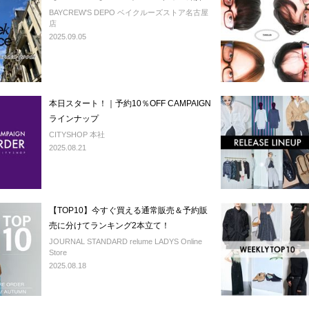
BAYCREW'S DEPO ベイクルーズストア名古屋
店
2025.09.05
本日スタート！｜予約10％OFF CAMPAIGN
ラインナップ
CITYSHOP 本社
2025.08.21
【TOP10】今すぐ買える通常販売＆予約販
売に分けてランキング2本立て！
JOURNAL STANDARD relume LADYS Online
Store
2025.08.18