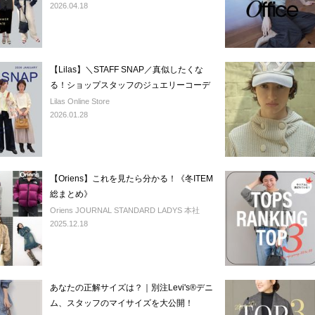
2026.04.18
【Lilas】＼STAFF SNAP／真似したくな
る！ショップスタッフのジュエリーコーデ
Lilas Online Store
2026.01.28
【Oriens】これを見たら分かる！《冬ITEM
総まとめ》
Oriens JOURNAL STANDARD LADYS 本社
2025.12.18
あなたの正解サイズは？｜別注Levi's®デニ
ム、スタッフのマイサイズを大公開！