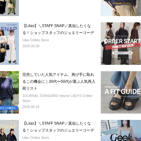
【Lilas】＼STAFF SNAP／真似したくな
る！ショップスタッフのジュエリーコーデ
Lilas Online Store
2026.06.30
完売していた人気アイテム、再び手に取れ
るこの機会に｜30代〜50代が選ぶ人気再入
荷リスト
JOURNAL STANDARD relume LADYS Online
Store
2026.06.18
【Lilas】＼STAFF SNAP／真似したくな
る！ショップスタッフのジュエリーコーデ
Lilas Online Store