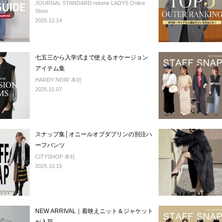
JOURNAL STANDARD relume LADYS Online
Store
2025.12.14
七五三から入学式まで使えるオケージョン
アイテム集
HARDY NOIR 本社
2025.11.07
スナップ集│オニールオブダブリンの別注ハ
ーフパンツ
CITYSHOP 本社
2025.10.15
NEW ARRIVAL｜着映えニット＆ジャケット