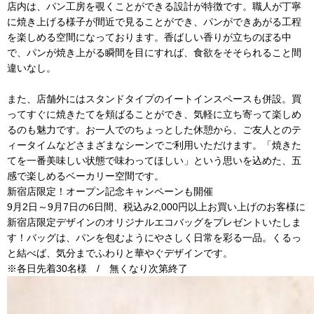
店内は、パン工房を覗くことができる設計が特徴です。職人が丁寧
に焼き上げる様子が間近で見ることができ、パンができあがる工程
を楽しめる空間になっております。香ばしい香りが立ちのぼる中
で、パンが焼き上がる瞬間を目にすれば、食欲をそそられること間
違いなし。
また、店舗外にはスタンドタイプのイートインスペースも併設。買
ってすぐに焼きたてを頬ばることができ、気軽に立ち寄って楽しめ
るのも魅力です。お一人でのちょっとした休憩から、ご友人とのテ
ィータイムなどさまざまなシーンでご利用いただけます。「焼きた
てを一番美味しい状態で味わってほしい」という思いを込めた、五
感で楽しめるベーカリー空間です。
新宿店限定！オープン記念キャンペーンも開催
9月2日～9月7日の6日間、税込み2,000円以上お買い上げのお客様に
新宿店限定デザインのオリジナルエコバッグをプレゼントいたしま
す！バッグは、パンを包むようにやさしく日常を彩る一品。くるっ
と結べば、気分までふわりと華やぐデザインです。
※各日先着30名様 / 無くなり次第終了