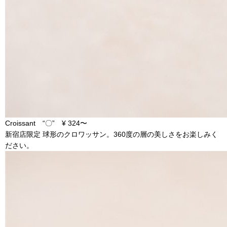
Croissant “〇” ¥ 324〜
新宿店限定 球形のクロワッサン。360度の層の美しさをお楽しみく
ださい。