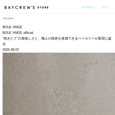
WOMEN
MEN
カ
BOUL' ANGE
BOUL' ANGE official
“焼きたて”の美味しさと、職人の技術を体感できるベーカリーが新宿に誕
生
2025.08.07