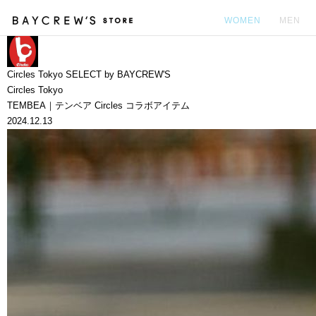
WOMEN
MEN
カ
Circles Tokyo SELECT by BAYCREW'S
Circles Tokyo
TEMBEA｜テンベア Circles コラボアイテム
2024.12.13