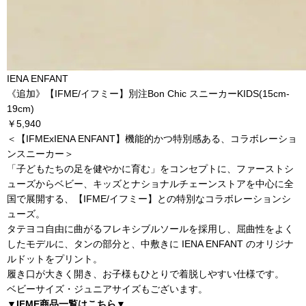
IENA ENFANT
《追加》【IFME/イフミー】別注Bon Chic スニーカーKIDS(15cm-
19cm)
￥5,940
＜【IFMExIENA ENFANT】機能的かつ特別感ある、コラボレーショ
ンスニーカー＞
「子どもたちの足を健やかに育む」をコンセプトに、ファーストシ
ューズからベビー、キッズとナショナルチェーンストアを中心に全
国で展開する、【IFME/イフミー】との特別なコラボレーションシ
ューズ。
タテヨコ自由に曲がるフレキシブルソールを採用し、屈曲性をよく
したモデルに、タンの部分と、中敷きに IENA ENFANT のオリジナ
ルドットをプリント。
履き口が大きく開き、お子様もひとりで着脱しやすい仕様です。
ベビーサイズ・ジュニアサイズもございます。
▼IFME商品一覧はこちら▼