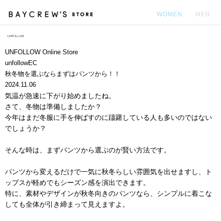
WOMEN
MEN
カ
UNFOLLOW Online Store
unfollowEC
秋冬物を選ぶならまずはパンツから！！
2024.11.06
気温が急速に下がり始めましたね。
さて、冬物は準備しましたか？
今年はまだ冬服に手を伸ばすのに躊躇している人も多いのではない
でしょうか？
そんな時は、まずパンツから選ぶのが賢い方法です。
パンツから変えるだけで一気に秋冬らしい雰囲気を出せますし、ト
ップスが軽めでもシーズン感を演出できます。
特に、素材やデザインが秋冬向きのパンツなら、シンプルに着こな
しても全体が引き締まって見えますよ。