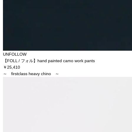
UNFOLLOW
【FOLL / フォル】hand painted camo work pants
￥25,410
～ firstclass heavy chino ～