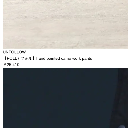
UNFOLLOW
【FOLL / フォル】hand painted camo work pants
￥25,410