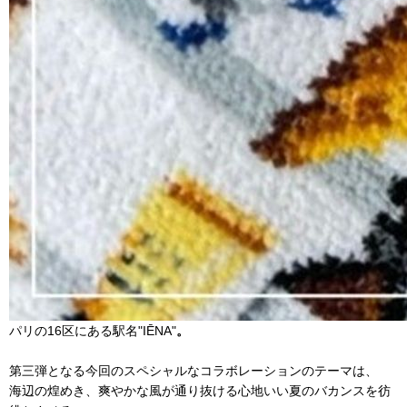
パリの16区にある駅名"IĒNA"
。
第三弾となる今回のスペシャルなコラボレーションのテーマは、
海辺の煌めき、爽やかな風が通り抜ける心地いい
夏
のバ
カンスを彷