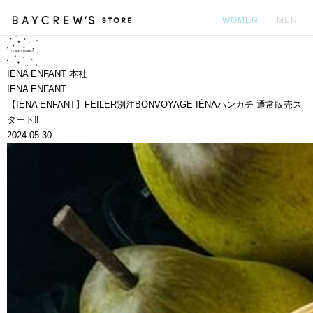
WOMEN
MEN
カ
IENA ENFANT 本社
IENA ENFANT
【IÉNA ENFANT】FEILER別注BONVOYAGE IÉNAハンカチ 通常販売ス
タート‼
2024.05.30