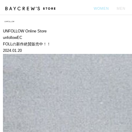
WOMEN
MEN
カ
UNFOLLOW Online Store
unfollowEC
FOLLの新作絶賛販売中！！
2024.01.20