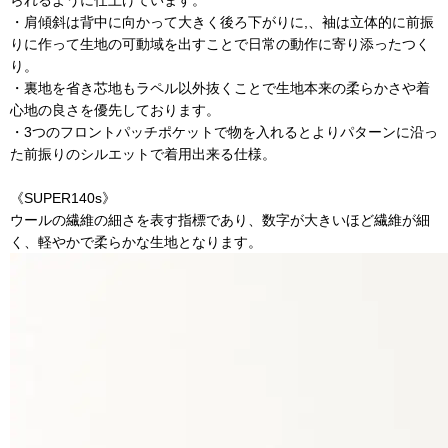
られるように仕上げています。
・肩傾斜は背中に向かって大きく後ろ下がりに,、袖は立体的に前振
りに作って生地の可動域を出すことで日常の動作に寄り添ったつく
り。
・裏地を省き芯地もラペル以外抜くことで生地本来の柔らかさや着
心地の良さを優先しております。
・3つのフロントパッチポケットで物を入れるとよりパターンに沿っ
た前振りのシルエットで着用出来る仕様。
《SUPER140s》
ウールの繊維の細さを表す指標であり、数字が大きいほど繊維が細
く、軽やかで柔らかな生地となります。