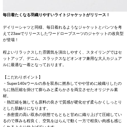
毎日着たくなる羽織りやすいライトジャケットがリリース！
デイリーシャツと同様、毎日着れるようなジャケットとパンツを考
えて23awでリリースしたワードローブスーツのジャケットの改良型
が登場！
程よいリラックスした雰囲気を演出しやすく、スタイリングではセ
ットアップ、デニム、スラックスなどオンオフ兼用な大人カジュア
ルに最適な一着となっております。
【こだわりポイント】
・Super140sウールの糸を双糸に撚糸してやや甘めに綾織りしたの
ちに熱圧縮を掛けて膨らみと柔らかさを両立させたオリジナル素
材。
・熱圧縮を施しても原料の良さで質感が硬化せず柔らかくしっとり
とした肌触りになります。
・糸密度の高い双糸の状態でもともと甘めに織り上げて圧縮してい
るので厚みも程良く、空気をはらんで動く一方で程良い肉感も感じ