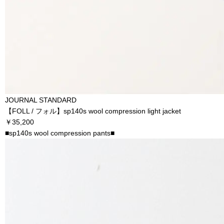
JOURNAL STANDARD
【FOLL / フォル】sp140s wool compression light jacket
￥35,200
■sp140s wool compression pants■