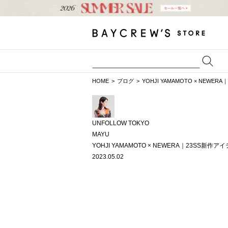
HOME
ブログ
YOHJI YAMAMOTO × NEWE
UNFOLLOW TOKYO
MAYU
YOHJI YAMAMOTO × NEWERA｜23SS新作
2023.05.02