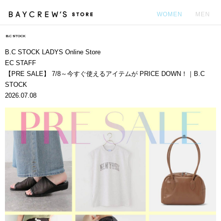
WOMEN
MEN
カ
B.C STOCK LADYS Online Store
EC STAFF
【PRE SALE】 7/8～今すぐ使えるアイテムが PRICE DOWN！｜B.C
STOCK
2026.07.08