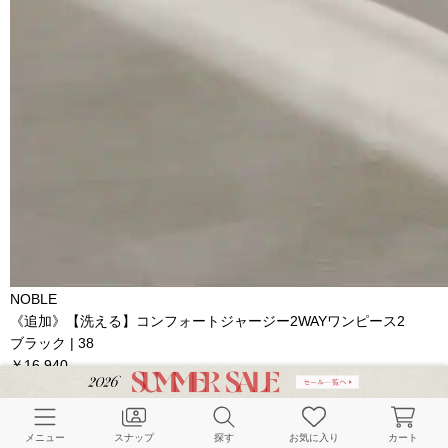
NOBLE
《追加》【洗える】コンフォートジャージー2WAYワンピース2
ブラック | 38
￥16,940
メニュー
スナップ
探す
お気に入り
カート