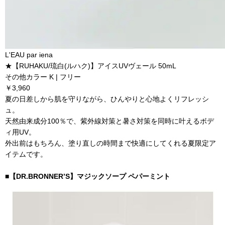
L'EAU par iena
★【RUHAKU/琉白(ルハク)】アイスUVヴェール 50mL
その他カラー K | フリー
￥3,960
夏の日差しから肌を守りながら、ひんやりと心地よくリフレッシ
ュ。
天然由来成分100％で、紫外線対策と暑さ対策を同時に叶えるボデ
ィ用UV。
外出前はもちろん、塗り直しの時間まで快適にしてくれる夏限定ア
イテムです。
■【DR.BRONNER’S】マジックソープ ペパーミント