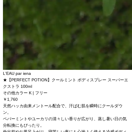
L'EAU par iena
★【PERFECT POTION】クールミント ボディスプレー スーパーエ
クストラ 100ml
その他カラー K | フリー
￥1,760
天然ハッカ由来メントール配合で、汗ばむ肌を瞬時にクールダウ
ン。
ペパーミントやユーカリの清々しい香りが広がり、蒸し暑い日の気
分転換にもぴったり。
外出前やお風呂上がり、寝苦しい夜にも心地よく使える冷感ボディ