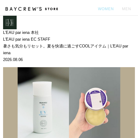
WOMEN
MEN
カ
L'EAU par iena 本社
L'EAU par iena EC STAFF
暑さも気分もリセット。夏を快適に過ごすCOOLアイテム｜L'EAU par
iena
2026.08.06