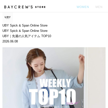
WOMEN
MEN
カ
UBY Spick & Span Online Store
UBY Spick & Span Online Store
UBY｜先週の人気アイテム TOP10
2026.06.08