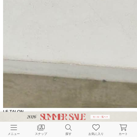
LE TALON
《追加》2cmゴムストラップサンダル
ピンク | M
￥10,780
メニュー
スナップ
探す
お気に入り
カート