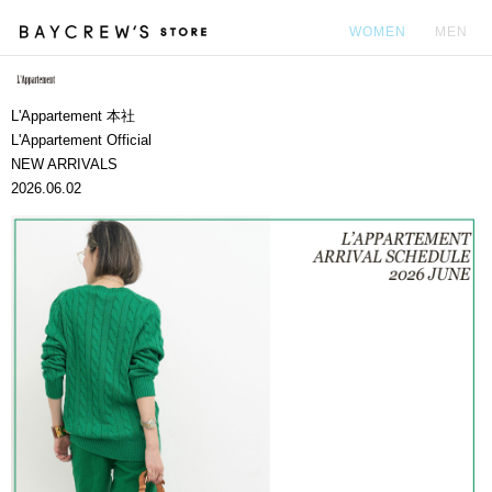
WOMEN
MEN
カ
L'Appartement 本社
L'Appartement Official
NEW ARRIVALS
2026.06.02