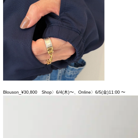
Blouson_¥30,800 Shop〉6/4(木)〜、Online〉6/5(金)11:00 〜