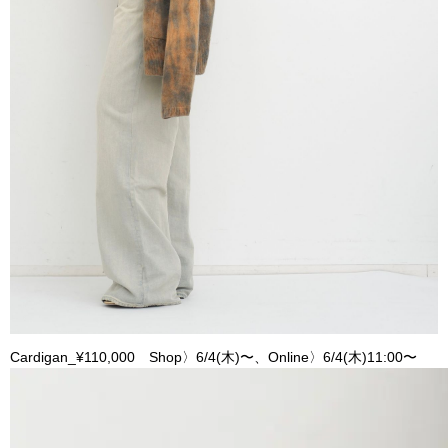
Cardigan_¥110,000 Shop〉6/4(木)〜、Online〉6/4(木)11:00〜