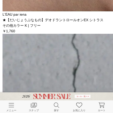
L'EAU par iena
★【だいじょうぶなもの】デオドラントロールオンEX シトラス
その他カラー K | フリー
￥1,760
メニュー
スナップ
探す
お気に入り
カート