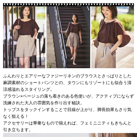
ふんわりとエアリーなファジーリネンのブラウスとさっぱりとした
麻調素材のショートパンツとの、タウンにもリゾートにも似合う清
涼感溢れるスタイリング。
ブラウン×ベージュの落ち着きのある色使いが、アクティブにならず
洗練された大人の雰囲気を作り出す秘訣。
トップスをタックインすることで目線が上がり、脚長効果もさり気
なく狙える！
アクセサリーは華奢なもので揃えれば、フェミニニティもきちんと
引き立ちます。