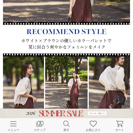
リゾートムードなドレスに軽やかなシアーブルゾンを羽織った夏の
お出かけスタイル。
メニュー
スナップ
探す
お気に入り
カート