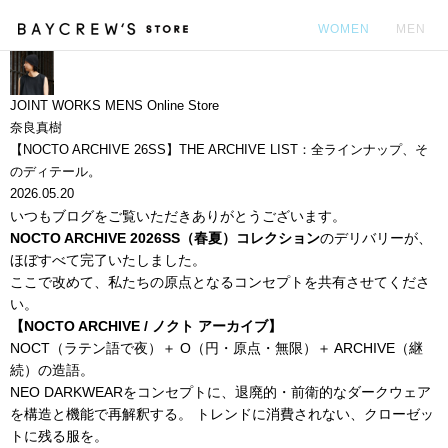
WOMEN
MEN
カ
JOINT WORKS MENS Online Store
奈良真樹
【NOCTO ARCHIVE 26SS】THE ARCHIVE LIST：全ラインナップ、そ
のディテール。
2026.05.20
いつもブログをご覧いただきありがとうございます。
NOCTO ARCHIVE 2026SS（春夏）コレクション
のデリバリーが、
ほぼすべて完了いたしました。
ここで改めて、私たちの原点となるコンセプトを共有させてくださ
い。
【NOCTO ARCHIVE / ノクト アーカイブ】
NOCT（ラテン語で夜）＋ O（円・原点・無限）＋ ARCHIVE（継
続）の造語。
NEO DARKWEARをコンセプトに、退廃的・前衛的なダークウェア
を構造と機能で再解釈する。 トレンドに消費されない、クローゼッ
トに残る服を。