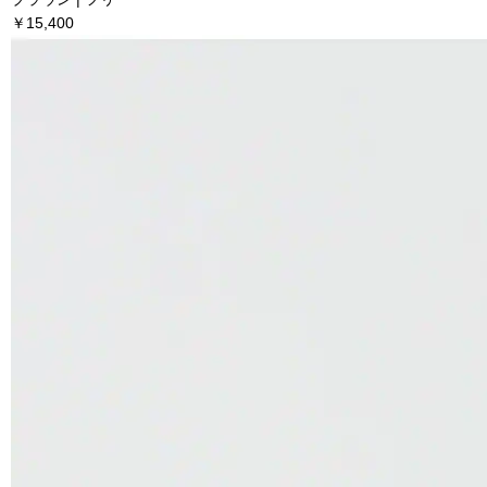
￥15,400