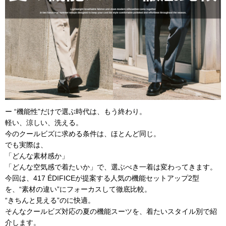
ー “機能性”だけで選ぶ時代は、もう終わり。
軽い、涼しい、洗える。
今の
クールビズ
に求める条件は、ほとんど同じ。
でも実際は、
「どんな素材感か」
「どんな空気感で着たいか」で、選ぶべき一着は変わってきます。
今回は、417 ÉDIFICEが提案する人気の機能セットアップ2型
を、“素材の違い”にフォーカスして徹底比較。
“きちんと見える”のに快適。
そんなクールビズ対応の夏の機能スーツを、着たいスタイル別で紹
介します。