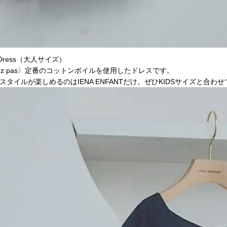
axi Dress（大人サイズ）
tez pas〉定番のコットンボイルを使用したドレスです。
イルが楽しめるのはIENA ENFANTだけ。ぜひKIDSサイズと合わ