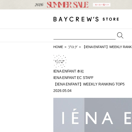
HOME
ブログ
【IENA ENFANT】WEEKLY RANK
IENA ENFANT 本社
IENA ENFANT EC STAFF
【IENA ENFANT】WEEKLY RANKING TOP5
2026.05.04