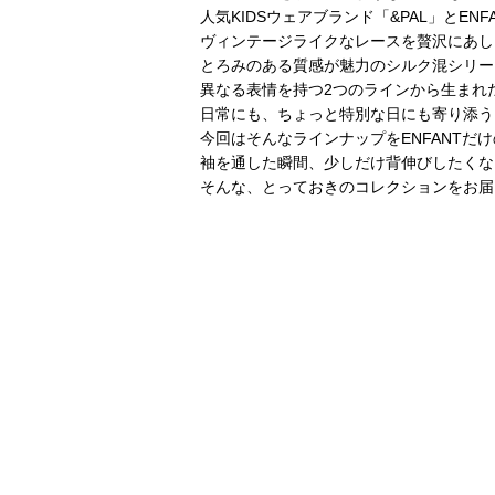
人気KIDSウェアブランド「&PAL」とE
ヴィンテージライクなレースを贅沢にあし
とろみのある質感が魅力のシルク混シリー
異なる表情を持つ2つのラインから生まれ
日常にも、ちょっと特別な日にも寄り添う
今回はそんなラインナップをENFANTだ
袖を通した瞬間、少しだけ背伸びしたくな
そんな、とっておきのコレクションをお届