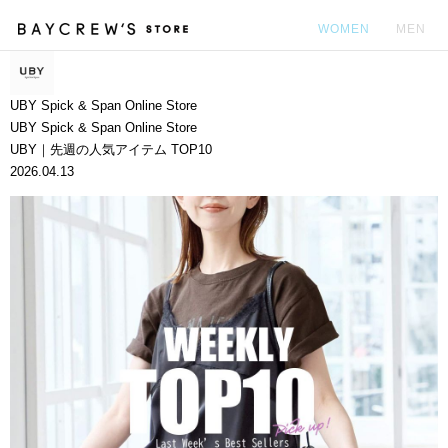
WOMEN
MEN
カ
UBY Spick & Span Online Store
UBY Spick & Span Online Store
UBY｜先週の人気アイテム TOP10
2026.04.13