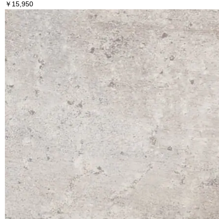
￥15,950