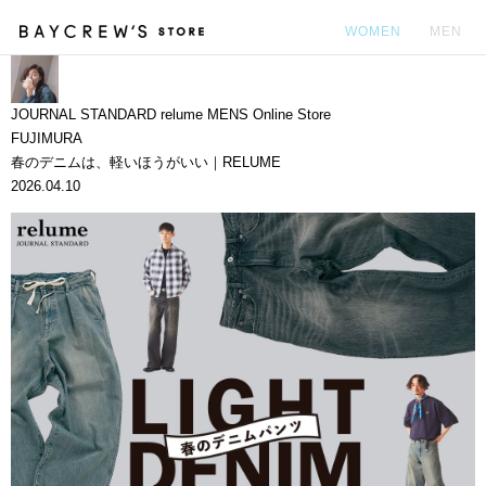
WOMEN
MEN
カ
JOURNAL STANDARD relume MENS Online Store
FUJIMURA
春のデニムは、軽いほうがいい｜RELUME
2026.04.10