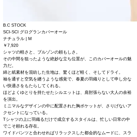
B.C STOCK
SCI-SCI グログランカバーオール
ナチュラル | M
￥7,920
シャツの軽さと、ブルゾンの頼もしさ。
その中間を狙ったような絶妙な立ち位置が、このカバーオールの魅
力だ。
綿と紙素材を混紡した生地は、驚くほど軽く、そしてドライ。
袖を通すと空気を纏うような感覚で、春夏の羽織りとして申し分な
い快適さをもたらしてくれる。
ほどよくゆとりを持たせたシルエットは、肩肘張らない大人の余裕
を演出。
ミニマルなデザインの中に配置された胸ポケットが、さりげないア
クセントになっている。
Tシャツの上に羽織るだけで成立するスタイルは、忙しい日常の中
でこそ頼れる存在。
ワイドパンツと合わせればリラックスした都会的なムードに、スラ