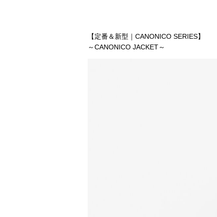
【定番＆新型｜CANONICO SERIES】
～CANONICO JACKET～