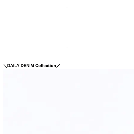
＼DAILY DENIM Collection／