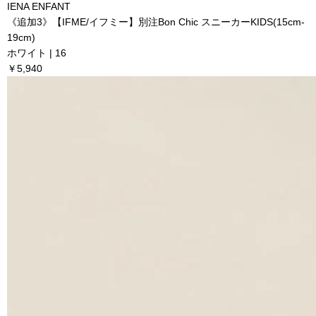
IENA ENFANT
《追加3》【IFME/イフミー】別注Bon Chic スニーカーKIDS(15cm-
19cm)
ホワイト | 16
￥5,940