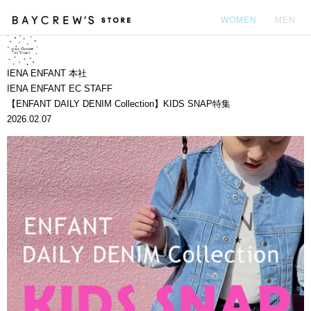
WOMEN
MEN
カ
IENA ENFANT 本社
IENA ENFANT EC STAFF
【ENFANT DAILY DENIM Collection】KIDS SNAP特集
2026.02.07