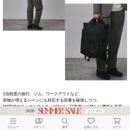
1泊程度の旅行、ジム、ワークアウトなど、
荷物が増えるシーンにも対応する容量を確保しつつ、
PC収納やチェストストラップなど、日常使いに嬉しい機能も充実。
“使うシーンが明確に想像できる”ことが、
安定した人気につながっています。
メニュー
スナップ
探す
お気に入り
カート