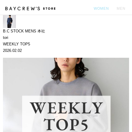
WOMEN
MEN
カ
B.C STOCK MENS 本社
tori
WEEKLY TOP5
2026.02.02