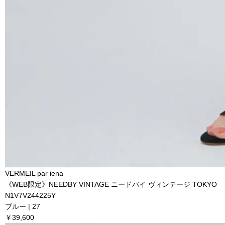
VERMEIL par iena
《WEB限定》NEEDBY VINTAGE ニードバイ ヴィンテージ TOKYO
N1V7V244225Y
ブルー | 27
￥39,600