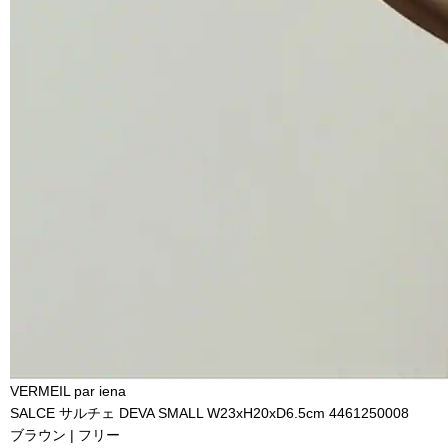
VERMEIL par iena
SALCE サルチェ DEVA SMALL W23xH20xD6.5cm 4461250008
ブラウン | フリー