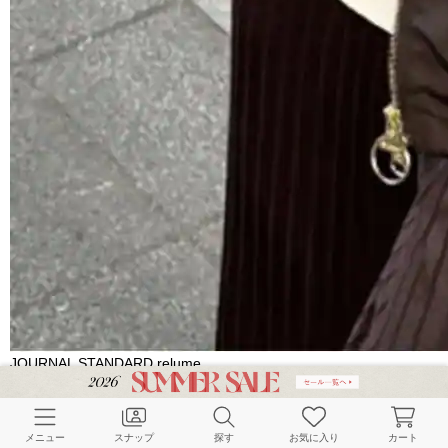
JOURNAL STANDARD relume
別注【Barbour/バブアー】modified short jacket：ブルゾン
ブラウン | 38
￥36,190
メニュー
スナップ
探す
お気に入り
カート