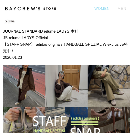
WOMEN
MEN
カ
JOURNAL STANDARD relume LADYS 本社
JS relume LADYS Official
【STAFF SNAP】 adidas originals HANDBALL SPEZIAL W exclusive発
売中！
2026.01.23