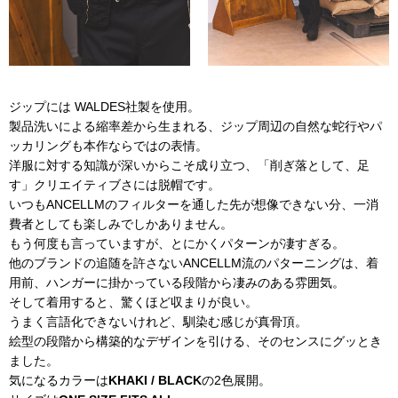
ジップには WALDES社製を使用。
製品洗いによる縮率差から生まれる、ジップ周辺の自然な蛇行やパ
ッカリングも本作ならではの表情。
洋服に対する知識が深いからこそ成り立つ、「削ぎ落として、足
す」クリエイティブさには脱帽です。
いつもANCELLMのフィルターを通した先が想像できない分、一消
費者としても楽しみでしかありません。
もう何度も言っていますが、とにかくパターンが凄すぎる。
他のブランドの追随を許さないANCELLM流のパターニングは、着
用前、ハンガーに掛かっている段階から凄みのある雰囲気。
そして着用すると、驚くほど収まりが良い。
うまく言語化できないけれど、馴染む感じが真骨頂。
絵型の段階から構築的なデザインを引ける、そのセンスにグッとき
ました。
気になるカラーは
KHAKI / BLACK
の2色展開。