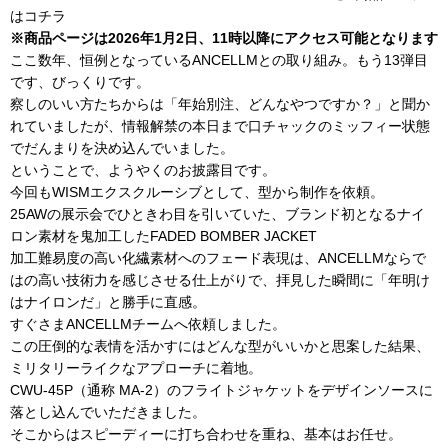
はコチラ
※商品ページは2026年1月2日、11時以降にアクセス可能となります
ここ数年、恒例となっているANCELLMとの取り組み。もう13弾目
です、びっくりです。
察しのいい方たちからは「年始別注、どんなやつですか？」と聞か
れていましたが、情報解禁の本日まで口チャックのミッフィー状態
でだんまりを決め込んでいました。
ということで、ようやくのお披露目です。
今回もWISMエクスクルーシブとして、型から制作を依頼。
25AWの展示会でひときわ目を引いていた、ブランド初となるナイ
ロン素材を鬼加工したFADED BOMBER JACKET
加工難易度の高い化繊素材へのフェード表現は、ANCELLMならで
はの高い技術力を感じさせる仕上がりで、拝見した瞬間に「年明け
はナイロンだ」と勝手に直感。
すぐさまANCELLMチームへ依頼しました。
この圧倒的な表情を活かすにはどんな型がいいかと思案した結果、
ミリタリーライクなアプローチに着地。
CWU-45P（通称 MA-2）のフライトジャケットをデザインソースに
落とし込んでいただきました。
そこからはスピーディーに打ち合わせを重ね、基本はお任せ。