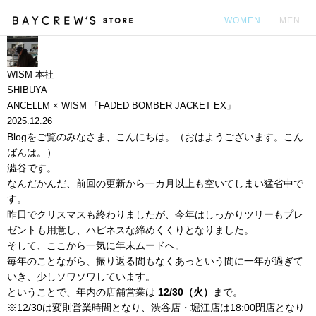
WOMEN
MEN
カ
WISM 本社
SHIBUYA
ANCELLM × WISM 「FADED BOMBER JACKET EX」
2025.12.26
Blogをご覧のみなさま、こんにちは。（おはようございます。こん
ばんは。）
澁谷です。
なんだかんだ、前回の更新から一カ月以上も空いてしまい猛省中で
す。
昨日でクリスマスも終わりましたが、今年はしっかりツリーもプレ
ゼントも用意し、ハピネスな締めくくりとなりました。
そして、ここから一気に年末ムードへ。
毎年のことながら、振り返る間もなくあっという間に一年が過ぎて
いき、少しソワソワしています。
ということで、年内の店舗営業は
12/30（火）
まで。
※12/30は変則営業時間となり、渋谷店・堀江店は18:00閉店となり