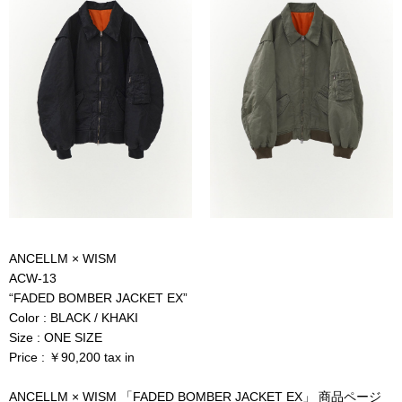
ANCELLM × WISM
ACW-13
“FADED BOMBER JACKET EX”
Color : BLACK / KHAKI
Size : ONE SIZE
Price : ￥90,200 tax in
ANCELLM × WISM 「FADED BOMBER JACKET EX」 商品ページ