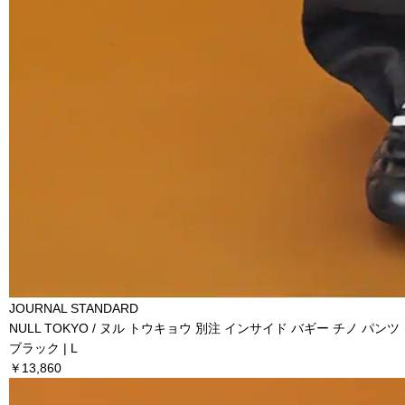
JOURNAL STANDARD
NULL TOKYO / ヌル トウキョウ 別注 インサイド バギー チノ パンツ
ブラック | L
￥13,860