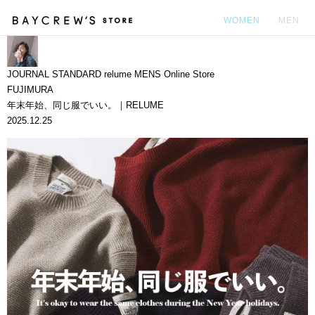
WOMEN
MEN
カ
JOURNAL STANDARD relume MENS Online Store
FUJIMURA
年末年始、同じ服でいい。｜RELUME
2025.12.25