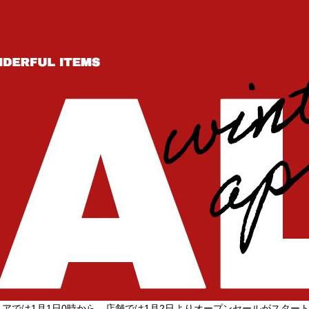
アでは1月1日0時から、店舗では1月2日よりオープンセールがスター