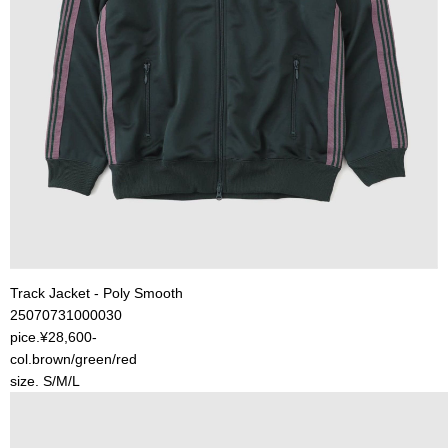
Track Jacket - Poly Smooth
25070731000030
pice.¥28,600-
col.brown/green/red
size. S/M/L