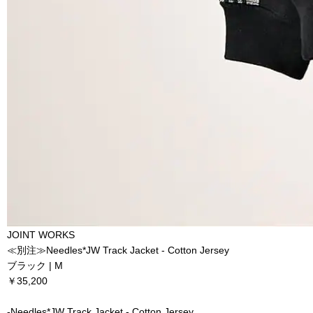
JOINT WORKS
≪別注≫Needles*JW Track Jacket - Cotton Jersey
ブラック | M
￥35,200
-Needles*JW Track Jacket - Cotton Jersey