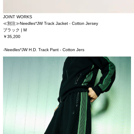
JOINT WORKS
≪別注≫Needles*JW Track Jacket - Cotton Jersey
ブラック | M
￥35,200
-Needles*JW H.D. Track Pant - Cotton Jers