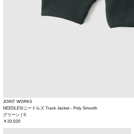
JOINT WORKS
NEEDLES/ニードルズ Track Jacket - Poly Smooth
グリーン | S
￥20,020