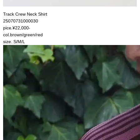
Track Crew Neck Shirt
25070731000030
pice.¥22,000-
col.brown/green/red
size. S/M/L