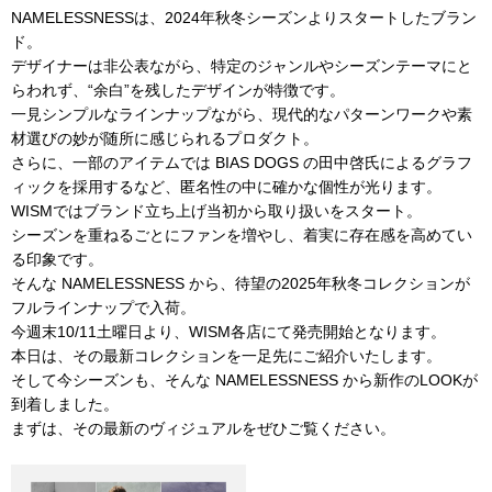
NAMELESSNESSは、2024年秋冬シーズンよりスタートしたブラン
ド。
デザイナーは非公表ながら、特定のジャンルやシーズンテーマにと
らわれず、“余白”を残したデザインが特徴です。
一見シンプルなラインナップながら、現代的なパターンワークや素
材選びの妙が随所に感じられるプロダクト。
さらに、一部のアイテムでは BIAS DOGS の田中啓氏によるグラフ
ィックを採用するなど、匿名性の中に確かな個性が光ります。
WISMではブランド立ち上げ当初から取り扱いをスタート。
シーズンを重ねるごとにファンを増やし、着実に存在感を高めてい
る印象です。
そんな NAMELESSNESS から、待望の2025年秋冬コレクションが
フルラインナップで入荷。
今週末10/11土曜日
より、WISM各店にて発売開始となります。
本日は、その最新コレクションを一足先にご紹介いたします。
そして今シーズンも、そんな NAMELESSNESS から新作のLOOKが
到着しました。
まずは、その最新のヴィジュアルをぜひご覧ください。