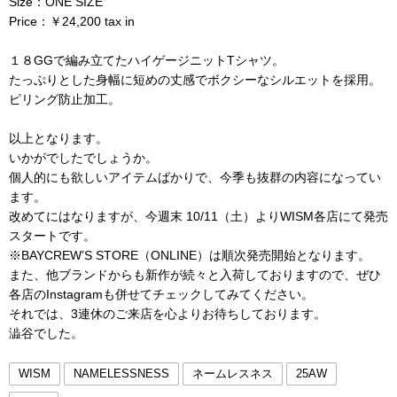
Size：ONE SIZE
Price：￥24,200 tax in
１８GGで編み立てたハイゲージニットTシャツ。
たっぷりとした身幅に短めの丈感でボクシーなシルエットを採用。
ピリング防止加工。
以上となります。
いかがでしたでしょうか。
個人的にも欲しいアイテムばかりで、今季も抜群の内容になってい
ます。
改めてにはなりますが、今週末 10/11（土）よりWISM各店にて発売
スタートです。
※BAYCREW’S STORE（ONLINE）は順次発売開始となります。
また、他ブランドからも新作が続々と入荷しておりますので、ぜひ
各店のInstagramも併せてチェックしてみてください。
それでは、3連休のご来店を心よりお待ちしております。
澁谷でした。
WISM
NAMELESSNESS
ネームレスネス
25AW