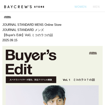
WOMEN
MEN
カ
JOURNAL STANDARD MENS Online Store
JOURNAL STANDARD メンズ
【Buyer's Edit】Vol1.ミコのラコの話
2025.09.15