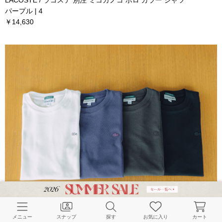
LACOSTE / ラコステ 別注 ミコカノコ ポロ カラー シャツ
パープル | 4
￥14,630
メニュー
スナップ
探す
お気に入り
カート