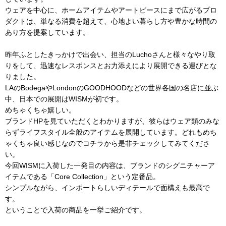
ウェアを中心に、ホームアイテムやアートピースにまで広がるプロ
ダクトは、単なる消費を超えて、心地よい暮らし方や豊かな時間の
あり方を提案しています。
昨年ふとしたきっかけで出会い、担当のLuchoさんと様々なやり取
りをして、迅速なレスポンスとお力添えにより展開できる運びとな
りました。
LAのBodegaやLondonのGOODHOODなどの世界各国の名店に並ぶ
中、日本での展開はWISMが初です。
めちゃくちゃ嬉しい。
ブランドHPを見ていただくとわかりますが、彼らはウェア類のみな
らずライフスタイル全般のアイテムを展開しています。どれもめち
ゃくちゃ良い感じなので
コチラ
から是非チェックしてみてくださ
い。
今回WISMに入荷した一発目の内容は、ブランドのシグニチャーア
イテムである「Core Collection」という定番品。
シンプルながら、インポートらしいディテールで面構えも最高で
す。
ということで入荷の商品を一挙ご紹介です。