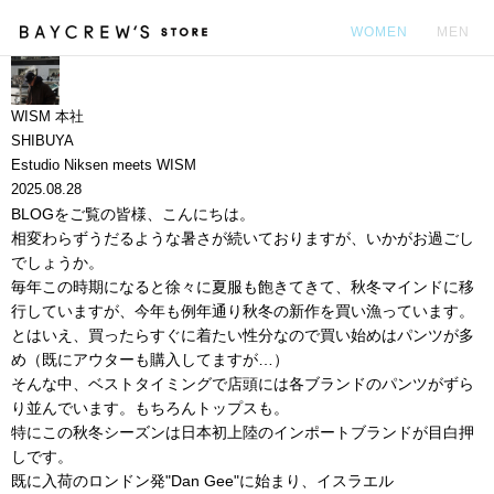
WOMEN
MEN
カ
WISM 本社
SHIBUYA
Estudio Niksen meets WISM
2025.08.28
BLOGをご覧の皆様、こんにちは。
相変わらずうだるような暑さが続いておりますが、いかがお過ごし
でしょうか。
毎年この時期になると徐々に夏服も飽きてきて、秋冬マインドに移
行していますが、今年も例年通り秋冬の新作を買い漁っています。
とはいえ、買ったらすぐに着たい性分なので買い始めはパンツが多
め（既にアウターも購入してますが…）
そんな中、ベストタイミングで店頭には各ブランドのパンツがずら
り並んでいます。もちろんトップスも。
特にこの秋冬シーズンは日本初上陸のインポートブランドが目白押
しです。
既に入荷のロンドン発"Dan Gee"に始まり、イスラエル