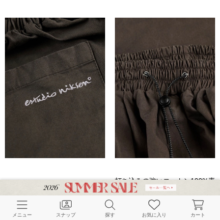
打ち込みの強いコットン100%素
材を用いたカーゴパンツ。
ウエストはゴム入りのドロース
トリング、裾もドローコードで
メニュー
スナップ
探す
お気に入り
カート