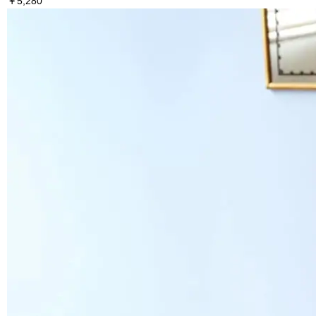
￥5,280