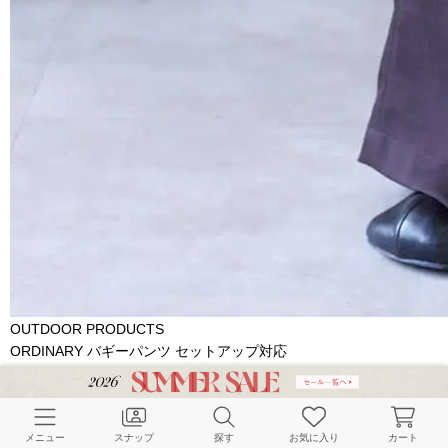
OUTDOOR PRODUCTS
ORDINARY バギーパンツ セットアップ対応
ブラウン | 38
￥6,160
股上が深めのバギーシルエットで
メニュー
スナップ
探す
お気に入り
カート