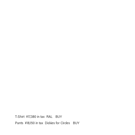
T-Shirt ¥17,380 in tax RAL
BUY
Pants ¥18,150 in tax Dickies for Circles
BUY