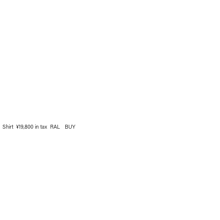
Shirt ¥19,800 in tax RAL
BUY