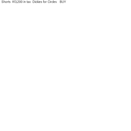
Shorts ¥13,200 in tax Dickies for Circles
BUY