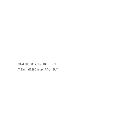
Shirt ¥19,800 in tax RAL
BUY
T-Shirt ¥17,380 in tax RAL
BUY