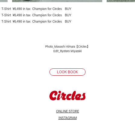
T-Shirt ¥6,490 in tax Champion for Circles
BUY
T-Shirt ¥6,490 in tax Champion for Circles
BUY
T-Shirt ¥6,490 in tax Champion for Circles
BUY
Photo_Masashi Kimura【Circles】
Edit_Ryotaro Miyazaki
LOOK BOOK
ONLINE STORE
INSTAGRAM