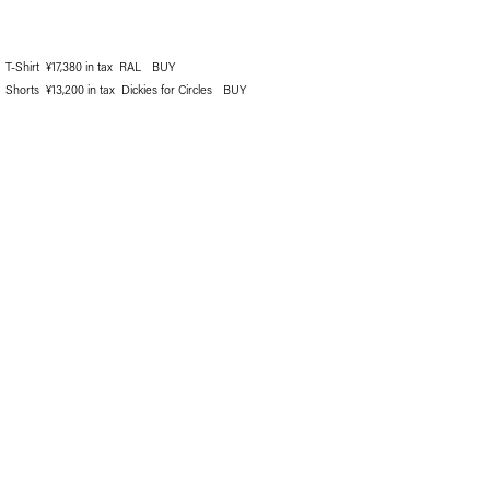
T-Shirt ¥17,380 in tax RAL
BUY
Shorts ¥13,200 in tax Dickies for Circles
BUY