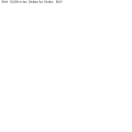
Shirt 13,200 in tax Dickies for Circles
BUY