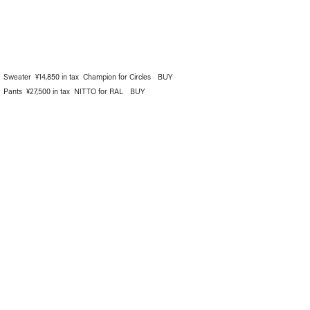
Sweater ¥14,850 in tax Champion for Circles
BUY
Pants ¥27,500 in tax NITTO for RAL
BUY