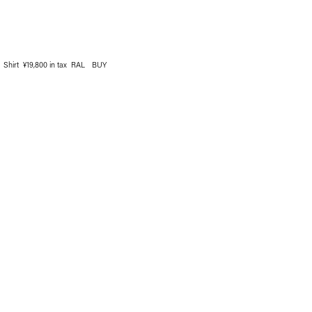
Shirt ¥19,800 in tax RAL
BUY