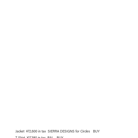
Jacket ¥72,600 in tax SIERRA DESIGNS for Circles
BUY
T-Shirt ¥17,380 in tax RAL
BUY