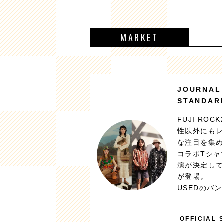
MARKET
JOURNAL
STANDAR
FUJI RO
性以外にも
な注目を集めてい
コラボTシ
演が決定し
が登場。
USEDのバ
OFFICIAL 