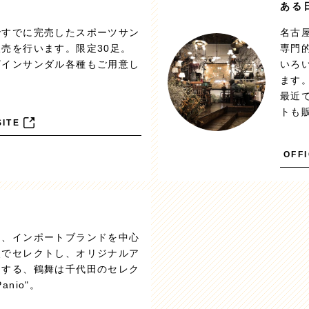
ある
ですでに完売したスポーツサン
名古
売を行います。限定30足。
専門
ザインサンダル各種もご用意し
いろ
ます
最近
トも
SITE
OFFI
ド、インポートブランドを中心
点でセレクトし、オリジナルア
開する、鶴舞は千代田のセレク
anio"。