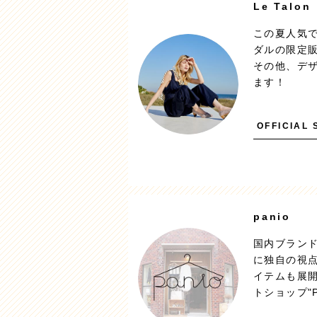
Le Talon
この夏人気
ダルの限定販
その他、デ
ます！
OFFICIAL 
panio
国内ブラン
に独自の視
イテムも展
トショップ"P