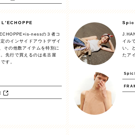
/ L'ECHOPPE
Spi
L'ECHOPPE×is-nessの３者コ
J.H
限定のインサイドアウトデザイ
イル
ツ、その他数アイテムを特別に
い。
た。先行で買えるのは名古屋
たア
みです。
Spi
FRA
E