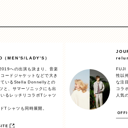
JOU
D（MEN'S/LADY'S）
rel
CK2019への出演も決まり、音楽
FUJ
レコードジャケットなどで大き
性以
るStella Donnellyとの
な注目
ャツと、サマーソニックにも出
コラボ
ているレッチリコラボTシャツ
人気
ンドTシャツも同時展開。
OFFI
SITE