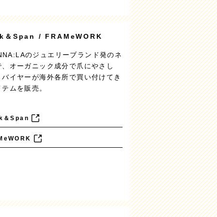
ck＆Span / FRAMeWORK
ANNA:LAのジュエリーブランド発のネ
で、オーガニック成分で爪にやさし
とバイヤーが海外各所で買い付けてき
イテムを販売。
ck＆Span
MeWORK