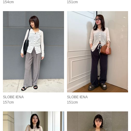
154cm
151cm
SLOBE IENA
SLOBE IENA
157cm
151cm