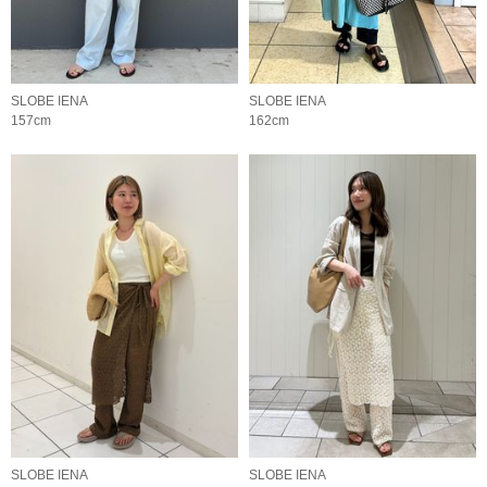
SLOBE IENA
SLOBE IENA
157cm
162cm
SLOBE IENA
SLOBE IENA