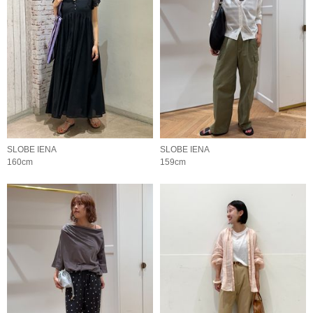
SLOBE IENA
SLOBE IENA
160cm
159cm