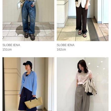
SLOBE IENA
SLOBE IENA
151cm
162cm