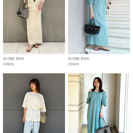
SLOBE IENA
SLOBE IENA
149cm
154cm