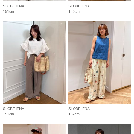
SLOBE IENA
SLOBE IENA
151cm
160cm
SLOBE IENA
SLOBE IENA
151cm
159cm