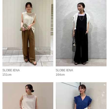
SLOBE IENA
SLOBE IENA
151cm
164cm