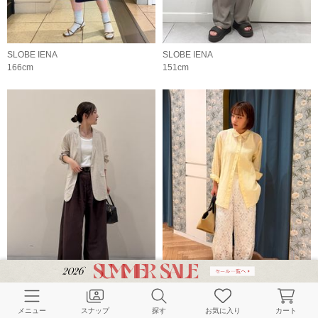
SLOBE IENA
SLOBE IENA
166cm
151cm
SLOBE IENA
SLOBE IENA
158cm
159cm
メニュー
スナップ
探す
お気に入り
カート