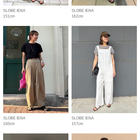
SLOBE IENA
SLOBE IENA
151cm
162cm
SLOBE IENA
SLOBE IENA
160cm
157cm