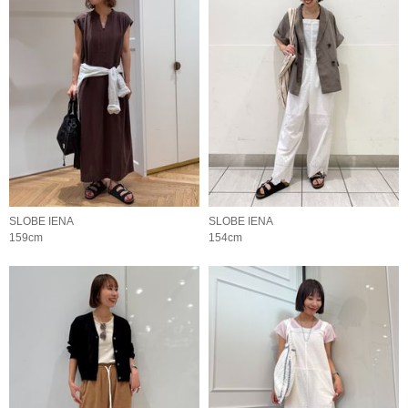
SLOBE IENA
SLOBE IENA
159cm
154cm