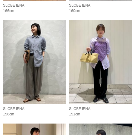
SLOBE IENA
SLOBE IENA
166cm
160cm
SLOBE IENA
SLOBE IENA
156cm
151cm