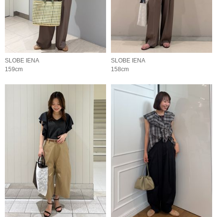
SLOBE IENA
SLOBE IENA
159cm
158cm