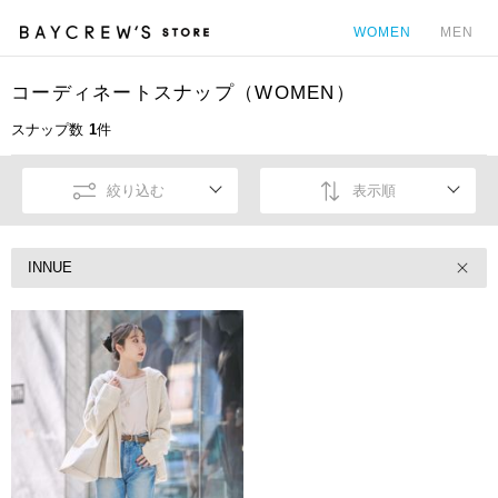
WOMEN
MEN
コーディネートスナップ（WOMEN）
カ
スナップ数
1
件
絞り込む
表示順
INNUE