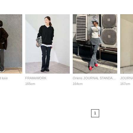
d luxe
FRAMeWORK
Oriens JOURNAL STANDARD LADYS
165cm
164cm
167cm
1