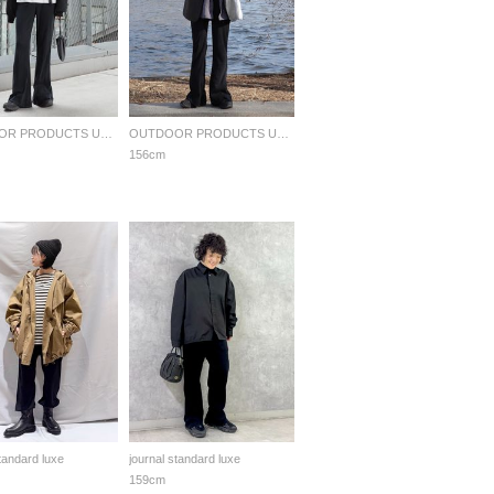
OUTDOOR PRODUCTS Usual Things
OUTDOOR PRODUCTS Usual Things
156cm
standard luxe
journal standard luxe
159cm