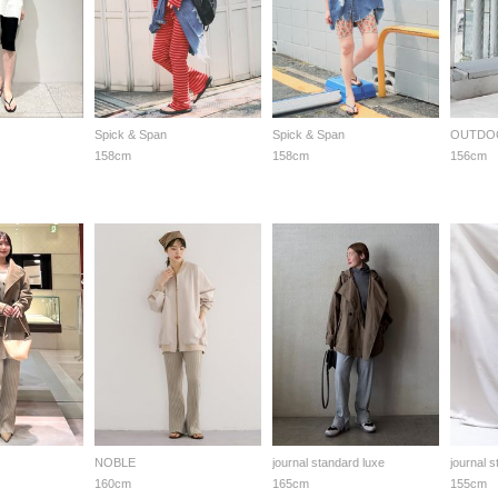
Spick & Span
Spick & Span
158cm
158cm
156cm
NOBLE
journal standard luxe
journal 
160cm
165cm
155cm